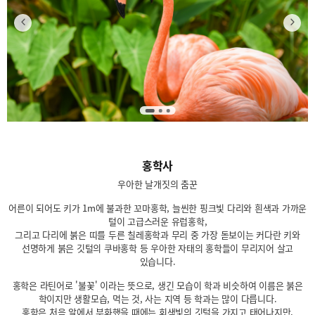
홍학사
우아한 날개짓의 춤꾼
어른이 되어도 키가 1m에 불과한 꼬마홍학, 늘씬한 핑크빛 다리와 흰색과 가까운
털이 고급스러운 유럽홍학,
그리고 다리에 붉은 띠를 두른 칠레홍학과 무리 중 가장 돋보이는 커다란 키와
선명하게 붉은 깃털의 쿠바홍학 등 우아한 자태의 홍학들이 무리지어 살고
있습니다.
홍학은 라틴어로 '불꽃' 이라는 뜻으로, 생긴 모습이 학과 비슷하여 이름은 붉은
학이지만 생활모습, 먹는 것, 사는 지역 등 학과는 많이 다릅니다.
홍학은 처음 알에서 부화했을 때에는 회색빛의 깃털을 가지고 태어나지만,