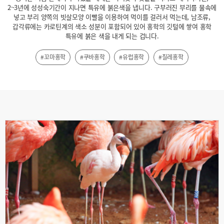
2~3년에 성성숙기간이 지나면 특유에 붉은색을 냅니다. 구부러진 부리를 물속에
넣고 부리 양쪽의 빗살모양 이빨을 이용하여 먹이를 걸러서 먹는데, 남조류,
갑각류에는 카로틴계의 색소 성분이 포함되어 있어 홍학의 깃털에 쌓여 홍학
특유에 붉은 색을 내게 되는 겁니다.
#꼬마홍학
#쿠바홍학
#유럽홍학
#칠레홍학