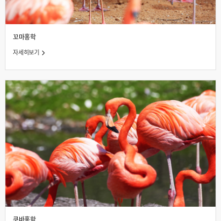
꼬마홍학
자세히보기
쿠바홍학