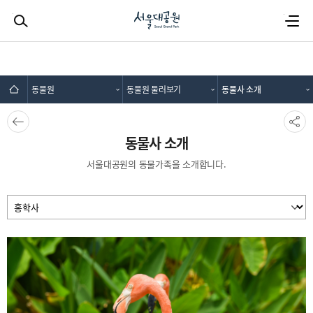
검색하기
전체메뉴
동물원
동물원 둘러보기
동물사 소개
뒤로가
SNS공
기
유
동물사 소개
서울대공원의 동물가족을 소개합니다.