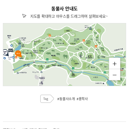
동물사 안내도
지도를 확대하고 마우스를 드래그하여 살펴보세요~
확대
축소
Tag
#동물사소개
#홍학사