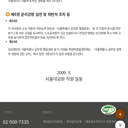
이용하거나 이용하게 하는 행위를 하지 아니한다
제6장 윤리강령 실천 및 위반자 조치 등
제18조
각 부서장은 소속 직원의 직무능력 향상과『서울특별시 공무원 행동강령』 및 이 지침의 준수를 위한
분기 1회 이상 교육을 실시하되, 소속공무원이 신규 임용되거나 전입한 때에는 인사명령 즉시 자체 교
육을 실시하여 업무처리절차 등을 숙지하도록 한다.
제19조
대공원인은 서울특별시 공무원 행동강령 및 이 지침을 위반하였을경우에는 『서울특별시 공무원 징계
의 양정에 관한 규칙』에서 정한 기준보다 더 높은 처벌을 감수한다.
2009. 5.
서울대공원 직원 일동
상단으로
QUICK MENU OPEN
고객센터
법률정보
02-500-7335
개인정보처리방침
윤리실천강령
영상정보처리기기 운영·관리 방침