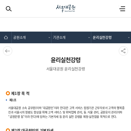
검색하기
전체메뉴
공원소개
기관소개
윤리실천강령
뒤로가
SNS공
기
유
윤리실천강령
서울대공원 윤리실천강령
제1장 목 적
제1조
서울대공원 소속 공무원(이하 ‘대공원인’이라 한다)은 고객 서비스 접점기관 근무자로서 고객의 행복증
진과 서울시의 청렴도 향상을 위해 고객 서비스 및 위탁업체 관리, 동․식물 관리, 공원유지 관리(이하
“공원운영 등”이라 한다)에 임하는 기본자세 등 윤리 실천 강령을 제정·실천함을 목적으로 한다.
제2장 대공원인의 기본자세