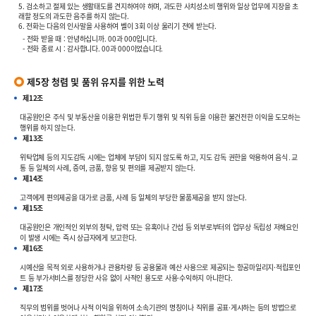
5. 검소하고 절제 있는 생활태도를 견지하여야 하며, 과도한 사치성소비 행위와 일상 업무에 지장을 초
래할 정도의 과도한 음주를 하지 않는다.
6. 전화는 다음의 인사말을 사용하여 벨이 3회 이상 울리기 전에 받는다.
- 전화 받을 때 : 안녕하십니까. 00과 000입니다.
- 전화 종료 시 : 감사합니다. 00과 000이었습니다.
제5장 청렴 및 품위 유지를 위한 노력
제12조
대공원인은 주식 및 부동산을 이용한 위법한 투기 행위 및 직위 등을 이용한 불건전한 이익을 도모하는
행위를 하지 않는다.
제13조
위탁업체 등의 지도감독 시에는 업체에 부담이 되지 않도록 하고, 지도 감독 권한을 악용하여 음식․교
통 등 일체의 사례, 증여, 금품, 향응 및 편의를 제공받지 않는다.
제14조
고객에게 편의제공을 대가로 금품, 사례 등 일체의 부당한 물품제공을 받지 않는다.
제15조
대공원인은 개인적인 외부의 청탁, 압력 또는 유혹이나 간섭 등 외부로부터의 업무상 독립성 저해요인
이 발생 시에는 즉시 상급자에게 보고한다.
제16조
시예산을 목적 외로 사용하거나 관용차량 등 공용물과 예산 사용으로 제공되는 항공마일리지·적립포인
트 등 부가서비스를 정당한 사유 없이 사적인 용도로 사용·수익하지 아니한다.
제17조
직무의 범위를 벗어나 사적 이익을 위하여 소속기관의 명칭이나 직위를 공표·게시하는 등의 방법으로