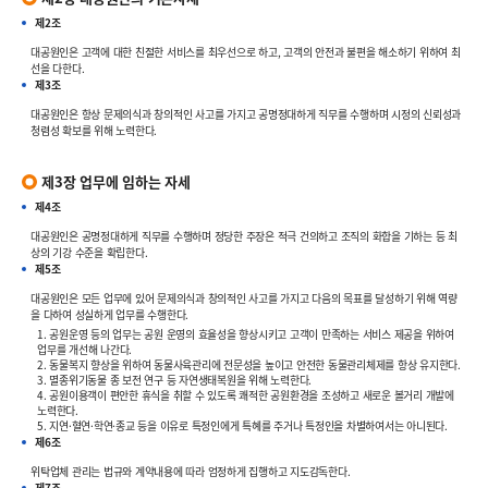
제2조
대공원인은 고객에 대한 친절한 서비스를 최우선으로 하고, 고객의 안전과 불편을 해소하기 위하여 최
선을 다한다.
제3조
대공원인은 항상 문제의식과 창의적인 사고를 가지고 공명정대하게 직무를 수행하며 시정의 신뢰성과
청렴성 확보를 위해 노력한다.
제3장 업무에 임하는 자세
제4조
대공원인은 공명정대하게 직무를 수행하며 정당한 주장은 적극 건의하고 조직의 화합을 기하는 등 최
상의 기강 수준을 확립한다.
제5조
대공원인은 모든 업무에 있어 문제의식과 창의적인 사고를 가지고 다음의 목표를 달성하기 위해 역량
을 다하여 성실하게 업무를 수행한다.
1. 공원운영 등의 업무는 공원 운영의 효율성을 향상시키고 고객이 만족하는 서비스 제공을 위하여
업무를 개선해 나간다.
2. 동물복지 향상을 위하여 동물사육관리에 전문성을 높이고 안전한 동물관리체제를 항상 유지한다.
3. 멸종위기동물 종 보전 연구 등 자연생태복원을 위해 노력한다.
4. 공원이용객이 편안한 휴식을 취할 수 있도록 쾌적한 공원환경을 조성하고 새로운 볼거리 개발에
노력한다.
5. 지연·혈연·학연·종교 등을 이유로 특정인에게 특혜를 주거나 특정인을 차별하여서는 아니된다.
제6조
위탁업체 관리는 법규와 계약내용에 따라 엄정하게 집행하고 지도감독한다.
제7조