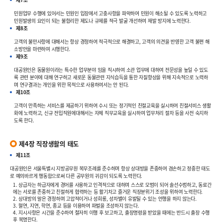
민원업무 수행에 있어서는 민원인 입장에서 고충사항을 파악하여 민원이 해소될 수 있도록 노력하고
민원발생의 요인이 되는 불합리한 제도나 규제를 적극 발굴 개선하여 재발 방지에 노력한다.
제8조
고객의 불만사항에 대해서는 항상 경청하여 적극적으로 해결하고, 고객의 의견을 반영한 고객 불편 해
소방안을 마련하여 시행한다.
제9조
대공원인은 동물원이라는 특수한 업무분야 임을 직시하여 소관 업무에 대하여 전문성을 높일 수 있도
록 관련 분야에 대해 연구하고 새로운 동물관련 지식습득을 통한 자질향상을 위해 지속적으로 노력하
며 연구결과는 개인을 위한 목적으로 사용하여서는 안 된다.
제10조
고객이 만족하는 서비스를 제공하기 위하여 수시 또는 정기적인 친절교육을 실시하여 친절서비스 생활
화에 노력하고, 신규 전입직원에대해서는 자체 직무교육을 실시하여 업무처리 절차 등을 사전 숙지하
도록 한다.
제4장 직장생활의 태도
제11조
대공원인은 서울특별시 지방공무원 복무조례를 준수하며 항상 상대방을 존중하여 겸손하고 정중한 태도
로 예의바르게 행동함으로써 다른 공무원의 귀감이 되도록 노력한다.
1. 상급자는 하급자에게 경어를 사용하고 인격적으로 대하며 스스로 모범이 되어 솔선수범하고, 동료간
에는 서로를 존중하고 친절하게 협력하는 등 활기차고 즐거운 직장분위기 조성을 위하여 노력한다.
2. 상대방의 말은 경청하며 고압적이거나 성희롱, 성차별이 유발될 수 있는 언행을 하지 않는다.
3. 혈연, 지연, 학연, 종교 등을 이용하여 파벌을 조성하지 않는다.
4. 지시사항은 시간을 준수하여 철저히 이행 후 보고하고, 출장명령을 받았을 때에는 반드시 출장 수행
후 복명한다.