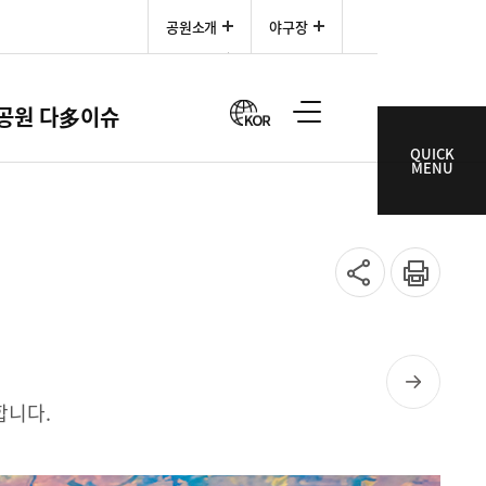
공원소개
야구장
한국어
공원 다多이슈
QUICK
MENU
SNS
인쇄
공유
합니다.