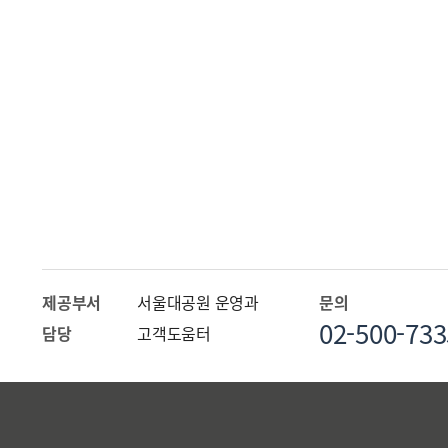
원더파크
행복한 우리 지구를 만나는
체험형 미디어파크
제공부서
서울대공원 운영과
문의
02-500-733
담당
고객도움터