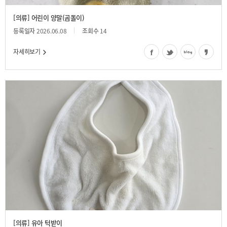
[의류] 어린이 양말(곰돌이)
등록일자
2026.06.08
조회수
14
자세히보기
유아 턱받이
[의류] 유아 턱받이