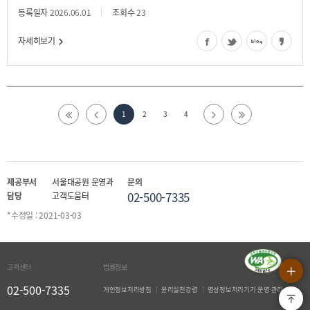
등록일자
2026.06.01
조회수
23
자세히보기
1
2
3
4
제공부서
서울대공원 운영과
문의
02-500-7335
담당
고객도움터
*수정일 : 2021-03-03
상단으로
QUICK MENU OPEN
고객센터
법률정보
02-500-7335
개인정보처리방침
윤리실천강령
영상정보처리기기 운영·관리 방침