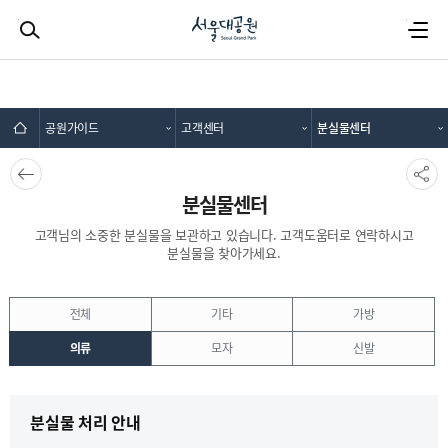
검색하기
전체메뉴
공원가이드
고객센터
분실물센터
뒤로가
SNS공
기
유
분실물센터
고객님의 소중한 분실물을 보관하고 있습니다. 고객도움터로 연락하시고
분실물을 찾아가세요.
전체
기타
가방
의류
모자
신발
분실물 처리 안내