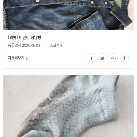
[의류] 어린이 청남방
등록일자
2026.06.08
조회수
8
자세히보기
어린이양말(민트색)