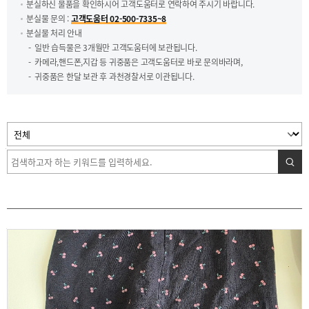
분실하신 물품을 확인하시어 고객도움터로 연락하여 주시기 바랍니다.
분실물 문의 :
고객도움터 02-500-7335~8
분실물 처리 안내
일반 습득물은 3개월만 고객도움터에 보관됩니다.
카메라,핸드폰,지갑 등 귀중품은 고객도움터로 바로 문의바라며,
귀중품은 한달 보관 후 과천경찰서로 이관됩니다.
검색
검색어 입력
유아 바지