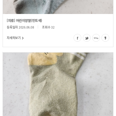
[의류] 어린이양말(민트색)
등록일자
2026.06.08
조회수
32
자세히보기
어린이 양말(곰돌이)