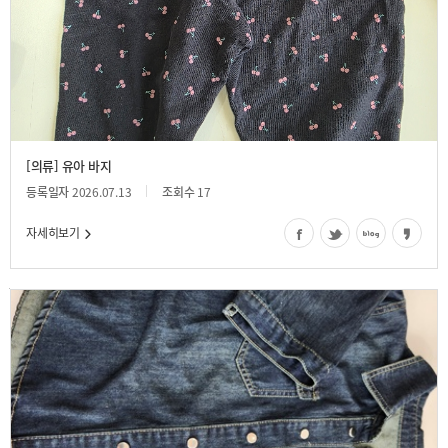
[의류] 유아 바지
등록일자
2026.07.13
조회수
17
자세히보기
어린이 청남방