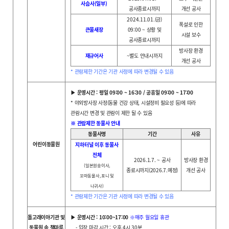
사슴사(일부)
공사종료시까지
개선 공사
2024.11.01.(금)
폭설로 인한
큰물새장
09:00 ~ 상황 및
시설 보수
공사종료시까지
방사장 환경
재규어사
~별도 안내시까지
개선 공사
* 관람제한 기간은 기관 사정에 따라 변경될 수 있음
▶ 운영시간 : 평일 09:00 ~ 16:30 / 공휴일 09:00 ~ 17:00
* 야외방사장 사정(동물 건강 상태, 시설정비 필요성 등)에 따라
관람시간 변경 및 관람이 제한 될 수 있음
※ 관람제한 동물사 안내
동물사명
기간
사유
어린이동물원
지하터널 이후 동물사
전체
2026.1.7. ~ 공사
방사장 환경
(일본원숭이사,
종료시까지(2026.7.예정)
개선 공사
꼬마동물사, 포니 및
나귀사)
* 관람제한 기간은 기관 사정에 따라 변경될 수 있음
돌고래이야기관 및
▶ 운영시간 : 10:00~17:00
※매주 월요일 휴관
동물원 속 책마루
- 입장 마감 시간 : 오후 4시 30분