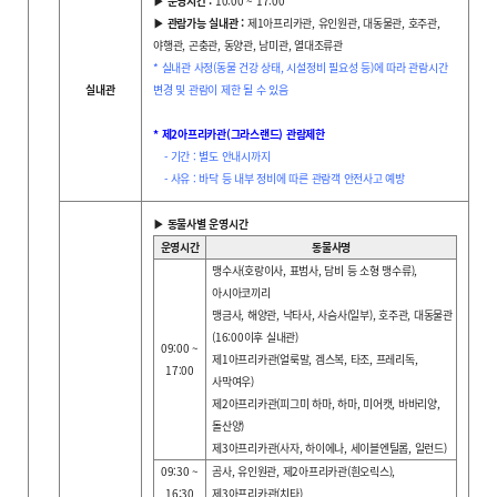
▶ 운영시간 :
10:00 ~ 17:00
▶ 관람가능 실내관 :
제1아프리카관, 유인원관, 대동물관, 호주관,
야행관, 곤충관, 동양관, 남미관, 열대조류관
* 실내관 사정(동물 건강 상태, 시설정비 필요성 등)에 따라 관람시간
실내관
변경 및 관람이 제한 될 수 있음
* 제2아프리카관(그라스랜드) 관람제한
- 기간 : 별도 안내시까지
- 사유 : 바닥 등 내부 정비에 따른 관람객 안전사고 예방
▶ 동물사별 운영시간
운영시간
동물사명
맹수사(호랑이사, 표범사, 담비 등 소형 맹수류),
아시아코끼리
맹금사,
해양관, 낙타사, 사슴사(일부), 호주관, 대동물관
(16:00이후 실내관)
09:00 ~
제1아프리카관(얼룩말, 겜스복, 타조, 프레리독,
17:00
사막여우)
제2아프리카관(피그미 하마, 하마, 미어캣, 바바리양,
돌산양)
제3아프리카관(사자, 하이에나, 세이블엔틸롭, 일런드)
09:30 ~
곰사, 유인원관, 제2아프리카관(흰오릭스),
16:30
제3아프리카관(치타)