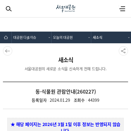
검색하기
전체메뉴
대공원 다多이슈
오늘의 대공원
새소식
뒤로가
SNS공
기
유
새소식
서울대공원의 새로운 소식을 신속하게 전해 드립니다.
동·식물원 관람안내(260227)
등록일자
2024.01.29
조회수
44399
★ 해당 페이지는 2026년 3월 1일 이후 정보는 반영되지 않습
니다.