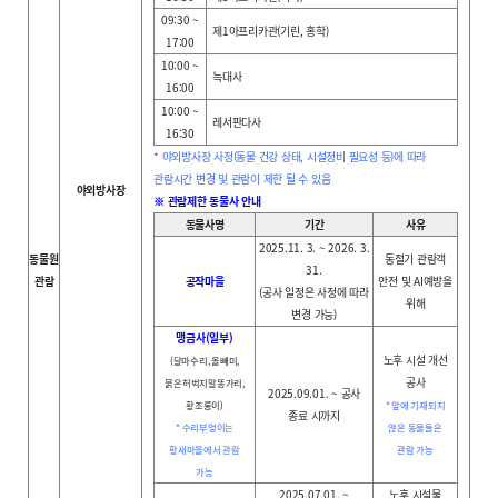
09:30 ~
제1아프리카관(기린, 홍학)
17:00
10:00 ~
늑대사
16:00
10:00 ~
레서판다사
16:30
* 야외방사장 사정(동물 건강 상태, 시설정비 필요성 등)에 따라
관람시간 변경 및 관람이 제한 될 수 있음
야외방사장
※ 관람제한 동물사 안내
동물사명
기간
사유
2025.11. 3. ~ 2026. 3.
동물원
동절기 관람객
31.
관람
공작마을
안전 및 AI예방을
(공사 일정은 사정에 따라
위해
변경 가능)
맹금사(일부)
노후 시설 개선
(달마수리, 올빼미,
공사
붉은허벅지말똥가리,
2025.09.01. ~ 공사
황조롱이)
* 앞에 기재되지
종료 시까지
* 수리부엉이는
않은 동물들은
황새마을에서 관람
관람 가능
가능
2025.07.01. ~
노후 시설물