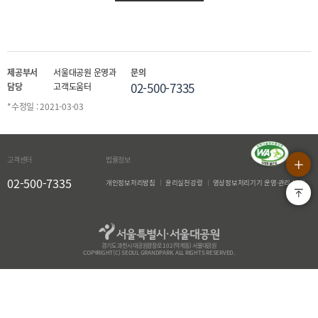
제공부서
서울대공원 운영과
문의
02-500-7335
담당
고객도움터
*수정일 : 2021-03-03
상단으로
QUICK MENU OPEN
고객센터
법률정보
02-500-7335
개인정보처리방침
윤리실천강령
영상정보처리기기 운영·관리 방침
경기도 과천시 대공원광장로 102(막계동) 서울대공원
COPYRIGHT(C) SEOUL GRANDPARK. ALL RIGHTS RESERVED.