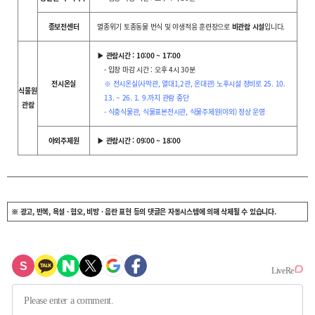
종보전센터
멸종위기 토종동물 번식 및 야생적응 훈련장으로
비관람 시설
입니다.
▶ 관람시간 : 10:00 ~ 17:00
- 입장 마감 시간 : 오후 4시 30분
전시온실
※ 전시온실(사막관, 열대1,2관, 온대관) 노후시설 정비로 25. 10.
식물원
13. ~ 26. 1. 9.까지 관람 중단
관람
- 식충식물관, 식물표본전시관, 식물주제원(야외) 정상 운영
야외주제원
▶ 관람시간 : 09:00 ~ 18:00
※ 광고, 반복, 욕설 · 혐오, 비방 · 음란 표현 등의 댓글은 자동시스템에 의해 삭제될 수 있습니다.