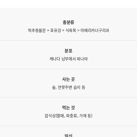
종분류
척추동물문 > 포유강 > 식육목 > 아메리카너구리과
분포
캐나다 남부에서 파나마
사는 곳
숲, 연못주변 습지 등
먹는 것
잡식성(열매, 파충류, 가재 등)
임신