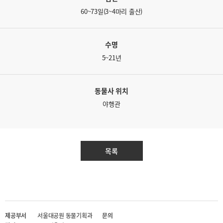
60~73일(3~4마리 출산)
수명
5~21년
동물사 위치
야행관
목록
제공부서
서울대공원 동물기획과
문의