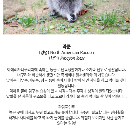
라쿤
(영명) North American Racoon
(학명)
Procyon lotor
아메리카너구리과에 속하는 동물로 단독생활하거나 소가족 단위로 생활합니다.
너구리와 비슷하게 생겼지만 족제비나 렛서팬더와 더 가깝습니다.
낮에는 나무속,바위틈, 땅굴 등에 숨어지내다 밤이 되면 사냥을 하고 먹이를 찾아
활동합니다.
먹이를 물에 담구는 습성이 있고 시각보다는 후각과 청각이 발달되었습니다.
앞발을 잘 사용해 구조물을 타고 오르내리거나 물 속의 먹이를 잘 찾아 먹습니다.
관람포인트
높은 곳에 대자로 누워 털고르기를 좋아합니다. 운동이 필요할 때는 런닝휠을
타거나 사다리를 타고 벽 타기 놀이를 즐깁니다. 위험해 보이지만 사실 즐기고
있다는 말씀!