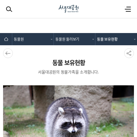
검색하기
전체메뉴
동물원
동물원 둘러보기
동물 보유현황
뒤로가
SNS공
기
유
동물 보유현황
서울대공원의 동물가족을 소개합니다.