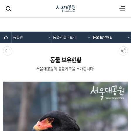
검색하기
전체메뉴
동물원
동물원 둘러보기
동물 보유현황
뒤로가
SNS공
기
유
동물 보유현황
서울대공원의 동물가족을 소개합니다.