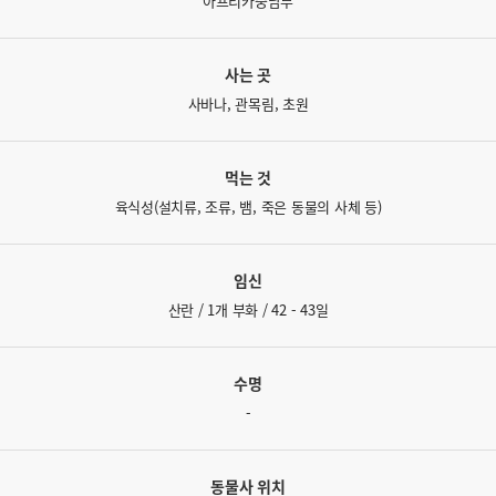
아프리카중남부
사는 곳
사바나, 관목림, 초원
먹는 것
육식성(설치류, 조류, 뱀, 죽은 동물의 사체 등)
임신
산란 / 1개 부화 / 42 - 43일
수명
-
동물사 위치