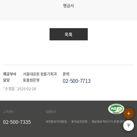
맹금사
목록
제공부서
서울대공원 동물기획과
문의
02-500-7713
담당
동물원운영
*수정일 : 2025-02-28
상단으로
QUICK MENU OPEN
고객센터
법률정보
02-500-7335
개인정보처리방침
윤리실천강령
영상정보처리기기 운영·관리 방침