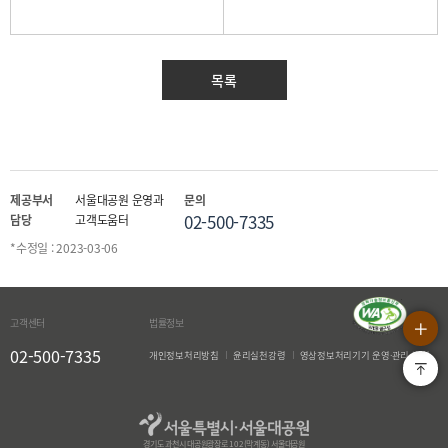
목록
제공부서
서울대공원 운영과
문의
02-500-7335
담당
고객도움터
*수정일 : 2023-03-06
상단으로
QUICK MENU OPEN
고객센터
법률정보
02-500-7335
개인정보처리방침
윤리실천강령
영상정보처리기기 운영·관리 방침
경기도 과천시 대공원광장로 102(막계동) 서울대공원