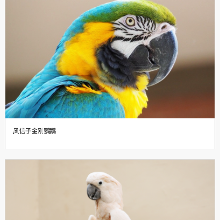
风信子金刚鹦鹉