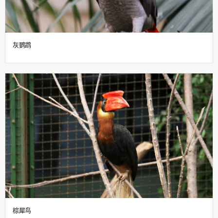
灰鹦鹉
棕犀鸟