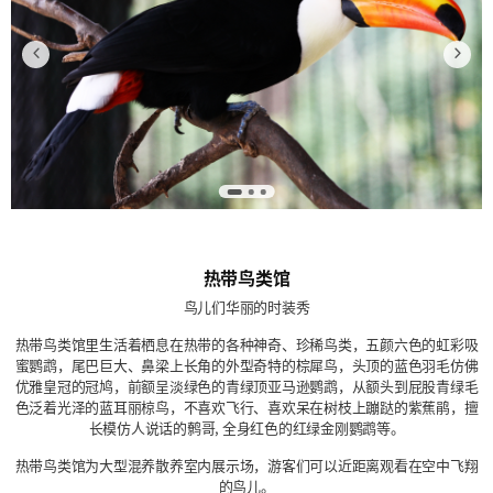
热带鸟类馆
鸟儿们华丽的时装秀
热带鸟类馆里生活着栖息在热带的各种神奇、珍稀鸟类，五颜六色的虹彩吸
蜜鹦鹉，尾巴巨大、鼻梁上长角的外型奇特的棕犀鸟，头顶的蓝色羽毛仿佛
优雅皇冠的冠鸠，前额呈淡绿色的青绿顶亚马逊鹦鹉，从额头到屁股青绿毛
色泛着光泽的蓝耳丽椋鸟，不喜欢飞行、喜欢呆在树枝上蹦跶的紫蕉鹃，擅
长模仿人说话的鹩哥, 全身红色的红绿金刚鹦鹉等。
热带鸟类馆为大型混养散养室内展示场，游客们可以近距离观看在空中飞翔
的鸟儿。