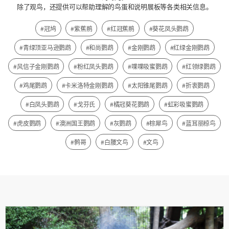
除了观鸟，还提供可以帮助理解的鸟蛋和说明展板等各类相关信息。
#冠鸠
#紫蕉鹃
#红冠蕉鹃
#葵花凤头鹦鹉
#青绿顶亚马逊鹦鹉
#和尚鹦鹉
#金刚鹦鹉
#红绿金刚鹦鹉
#风信子金刚鹦鹉
#粉红凤头鹦鹉
#喋喋吸蜜鹦鹉
#红领绿鹦鹉
#鸡尾鹦鹉
#卡米洛特金刚鹦鹉
#太阳锥尾鹦鹉
#折衷鹦鹉
#白凤头鹦鹉
#戈芬氏
#橘冠葵花鹦鹉
#虹彩吸蜜鹦鹉
#虎皮鹦鹉
#澳洲国王鹦鹉
#灰鹦鹉
#棕犀鸟
#蓝耳丽椋鸟
#鹩哥
#白腰文鸟
#文鸟