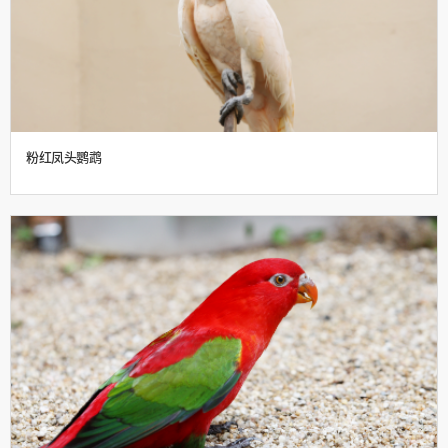
粉红凤头鹦鹉