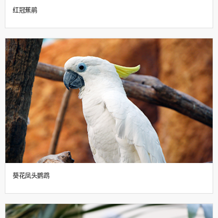
红冠蕉鹃
葵花凤头鹦鹉