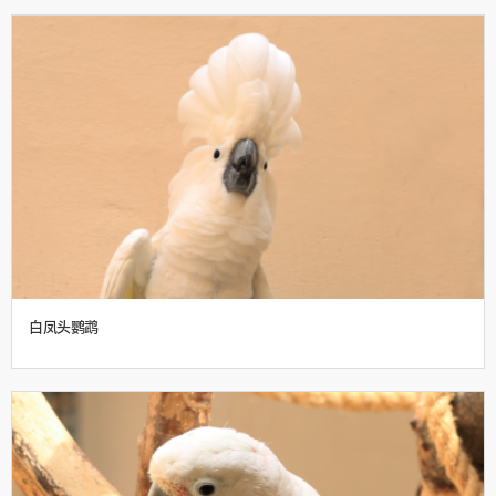
白凤头鹦鹉