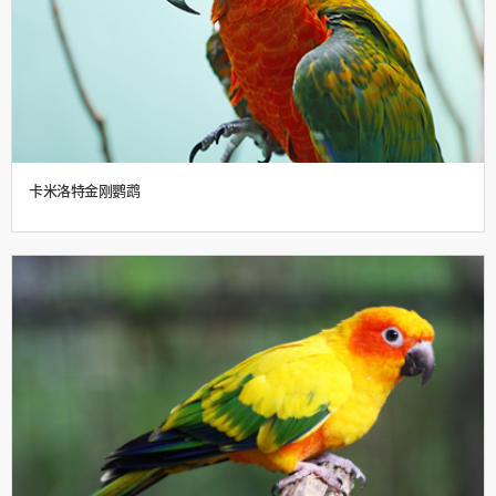
卡米洛特金刚鹦鹉