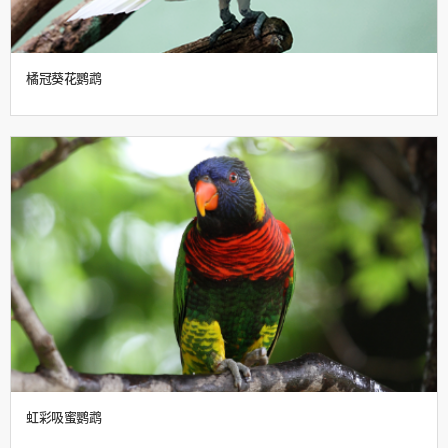
橘冠葵花鹦鹉
虹彩吸蜜鹦鹉