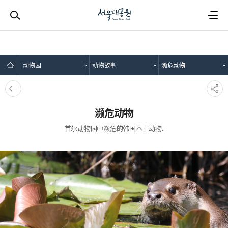
动物园
动物故事
濒危动物
뒤로
SNS
가기
공유
濒危动物
首尔动物园中濒危的韩国本土动物.