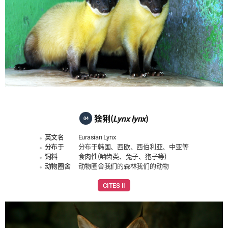
猞猁(
Lynx lynx
)
04
英文名
Eurasian Lynx
分布于
分布于韩国、西欧、西伯利亚、中亚等
饲料
食肉性(啮齿类、兔子、狍子等)
动物圈舍
动物圈舍我们的森林我们的动物
CITES II