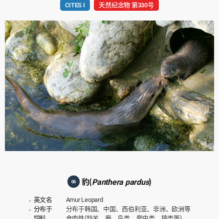
CITES I
天然纪念物 第330号
豹(
Panthera pardus
)
06
英文名
Amur Leopard
分布于
分布于韩国、中国、西伯利亚、非洲、欧洲等
饲料
食肉性(羚羊、鹿、鸟类、爬虫类、猿类等)