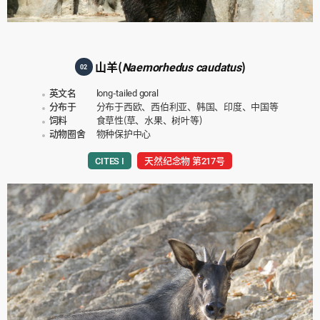
山羊(
Naemorhedus caudatus
)
02
英文名
long-tailed goral
分布于
分布于西欧、西伯利亚、韩国、印度、中国等
饲料
食草性(草、水果、树叶等)
动物圈舍
物种保护中心
CITES I
天然纪念物 第217号