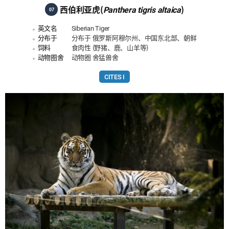
西伯利亚虎(
Panthera tigris altaica
)
07
英文名
Siberian Tiger
分布于
分布于 俄罗斯阿穆尔州、中国东北部、朝鲜
饲料
食肉性 (野猪、鹿、山羊等)
动物圈舍
动物圈 舍猛兽舍
CITES I