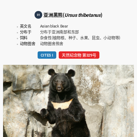
亚洲黑熊(
Ursus thibetanus
)
01
英文名
Asian black Bear
分布于
分布于亚洲南部和东部
饲料
杂食性(植物根、种子、水果、昆虫、小动物等)
动物圈舍
动物圈舍熊舍
CITES I
天然纪念物 第329号