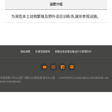
运营介绍
为濒危本土动物繁殖及野外适应训练场,属非参观设施。
隐私政策
伦理实践纲领
影像信息处理设备运行与管理方针
京畿道果川市大公园广场路102(莫溪洞) 首尔大公园
COPYRIGHT(C) 2020 SEOUL GRANDPARK. ALL
RIGHTS RESERVED.