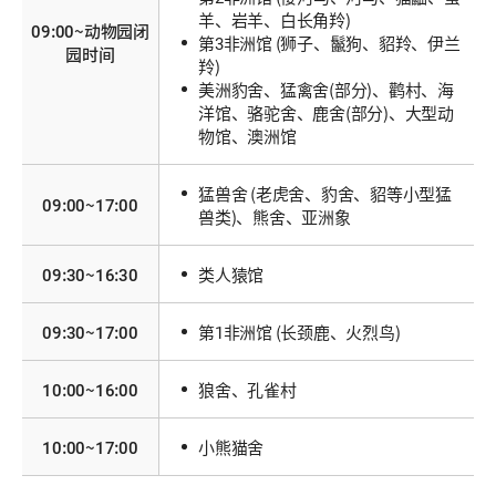
羊、岩羊、白长角羚)
09:00~动物园闭
第3非洲馆 (狮子、鬣狗、貂羚、伊兰
园时间
羚)
美洲豹舍、猛禽舍(部分)、鹳村、
海
洋馆、骆驼舍、鹿舍(部分)、大型动
物馆、澳洲馆
猛兽舍 (老虎舍、豹舍、貂等小型猛
09:00~17:00
兽类)、熊舍、亚洲象
09:30~16:30
类人猿馆
09:30~17:00
第1非洲馆 (长颈鹿、火烈鸟)
10:00~16:00
狼舍、孔雀村
10:00~17:00
小熊猫舍