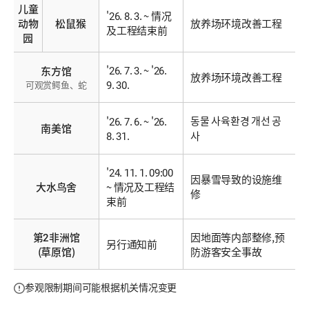
儿童
'26. 8. 3. ~ 情况
动物
松鼠猴
放养场环境改善工程
及工程结束前
园
'26. 7. 3. ~ '26.
东方馆
放养场环境改善工程
9. 30.
可观赏鳄鱼、蛇
동물 사육환경 개선 공
'26. 7. 6. ~ '26.
南美馆
8. 31.
사
'24. 11. 1. 09:00
因暴雪导致的设施维
大水鸟舍
~ 情况及工程结
修
束前
第2非洲馆
因地面等内部整修,预
另行通知前
(草原馆)
防游客安全事故
参观限制期间可能根据机关情况变更