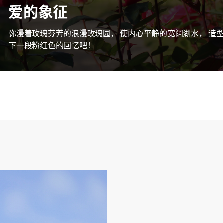
爱的象征
弥漫着玫瑰芬芳的浪漫玫瑰园， 使内心平静的宽阔湖水， 造
下一段粉红色的回忆吧！