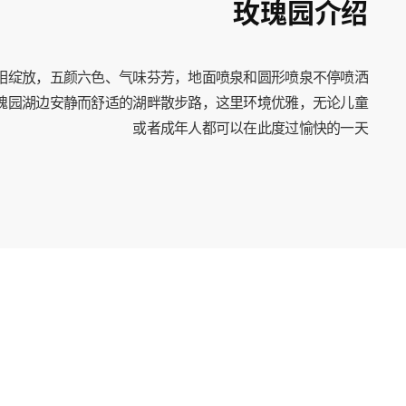
玫瑰园介绍
玫瑰竞相绽放，五颜六色、气味芬芳，地面喷泉和圆形喷泉不停喷洒
瑰园湖边安静而舒适的湖畔散步路，这里环境优雅，无论儿童
或者成年人都可以在此度过愉快的一天