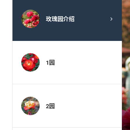
玫瑰园介绍
1园
2园