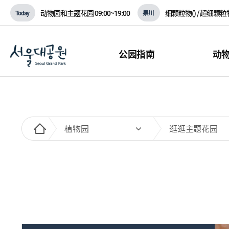
动物园和主题花园
09:00~19:00
细颗粒物(
) / 超细颗粒
Today
果川
公园指南
动
植物园
逛逛主题花园