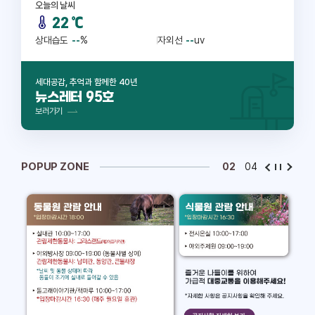
오늘의 날씨
맑
22
℃
음
상대습도
--
%
자외선
--
uv
세대공감, 추억과 함께한 40년
뉴스레터 95호
보러가기
POPUP ZONE
02
04
이
정
다
전
지
음