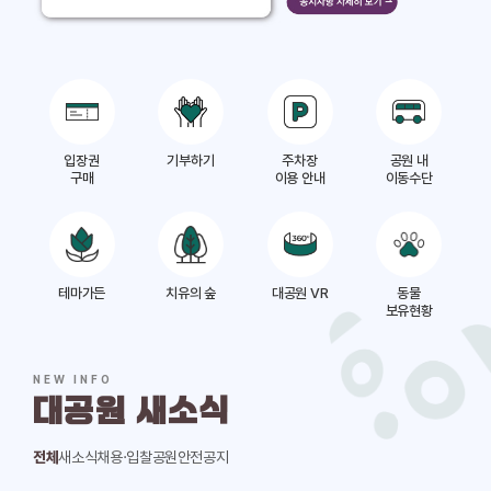
입장권
기부하기
주차장
공원 내
구매
이용 안내
이동수단
테마가든
치유의 숲
대공원 VR
동물
보유현황
NEW INFO
대공원 새소식
전체
새소식
채용·입찰
공원안전공지