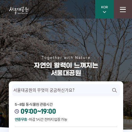
메
한국어
전체메뉴
인
비
주
얼
Together with Nature
자연의 활력이 느껴지는
서울대공원
검색
5~8월 동·식물원 관람시간
09:00~19:00
연중무휴
마감 1시간 전까지 입장 가능