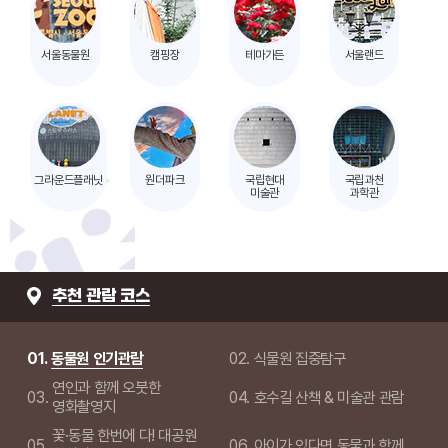
서울동물원
캠핑장
테마가든
서울랜드
그라운드플래닛
원더파크
국립현대
국립과천
미술관
과학관
가
추천 관람 코스
이
드
맵
상
01.
동물원 인기관람
02.
식물원 집중탐구
자
연인과 함께 오붓한
03.
04.
호수길 산책 & 미술관 관람
영화촬영지
꽃·동물 한번에 다! 대공원
05.
06.
아이가 있다면 동물과 함께