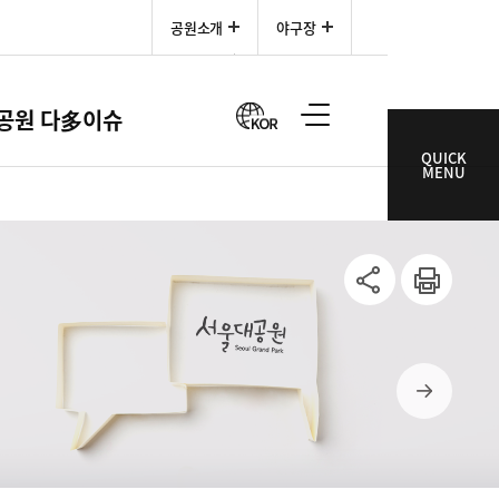
공원소개
야구장
한국어
공원 다多이슈
QUICK
MENU
SNS공
인쇄
유