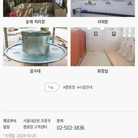
숯재 처리장
샤워장
음수대
화장실
Tag
#캠핑장
#시설안내
제공부서
서울대공원 조경과
문의
02-502-3836
담당
캠핑장 고객센터
*수정일 : 2026-03-25