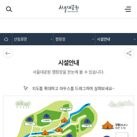
검색하기
전체메뉴
산림휴양
캠핑장
시설안내
뒤로가
SNS공
기
유
시설안내
서울대공원 캠핑장을 한눈에 볼 수 있습니다.
지도를 확대하고 마우스를 드래그하여 살펴보세요~
확대
축소