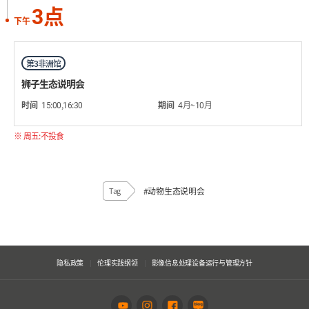
3点
下午
第3非洲馆
狮子生态说明会
时间
15:00,16:30
期间
4月~10月
※ 周五:不投食
Tag
#动物生态说明会
隐私政策
伦理实践纲领
影像信息处理设备运行与管理方针