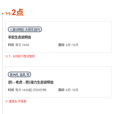
2点
下午
儿童动物园 (主题花园内)
羊驼生态说明会
时间
每天 14:00
期间
4月~10月
※ 7、8月和下雨天暂停
美洲虎, 猛兽, 熊
(豹→老虎→熊) 接力生态说明会
时间
每天 14:00起 (约30分钟)
期间
4月~10月
※ 逢周五:不投食