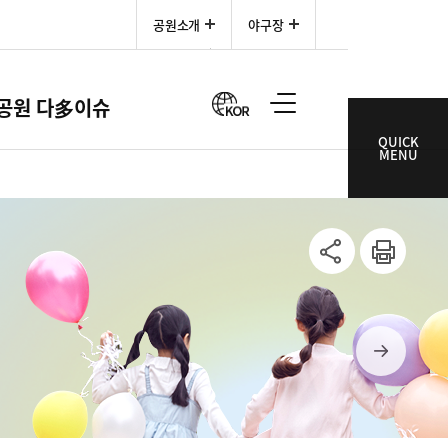
공원소개
야구장
한국어
공원 다多이슈
QUICK
MENU
SNS공
인쇄
유