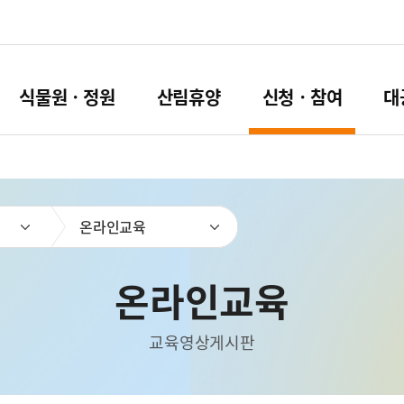
식물원ㆍ정원
산림휴양
신청ㆍ참여
대
온라인교육
온라인교육
교육영상게시판