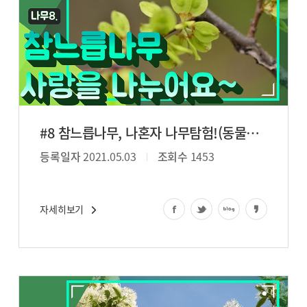
#8 참느릅나무, 나혼자 나무탐험!(동물원 내)
등록일자
2021.05.03
조회수
1453
자세히보기