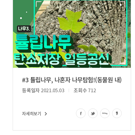
#3 튤립나무, 나혼자 나무탐험!(동물원 내)
등록일자
2021.05.03
조회수
712
자세히보기