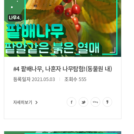
#4 팥배나무, 나혼자 나무탐험!(동물원 내)
등록일자
2021.05.03
조회수
555
자세히보기