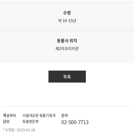
수명
약 10~15년
동물사 위치
제2아프리카관
목록
제공부서
서울대공원 동물기획과
문의
02-500-7713
담당
동물원운영
*수정일 : 2025-02-28