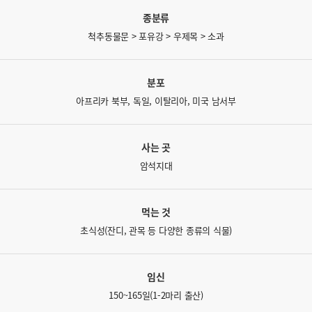
종분류
척추동물문 > 포유강 > 우제목 > 소과
분포
아프리카 북부, 독일, 이탈리아, 미국 남서부
사는 곳
암석지대
먹는 것
초식성(잔디, 관목 등 다양한 종류의 식물)
임신
150~165일(1-2마리 출산)