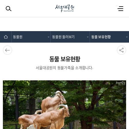
검색하기
전체메뉴
동물원
동물원 둘러보기
동물 보유현황
뒤로가
SNS공
기
유
동물 보유현황
서울대공원의 동물가족을 소개합니다.