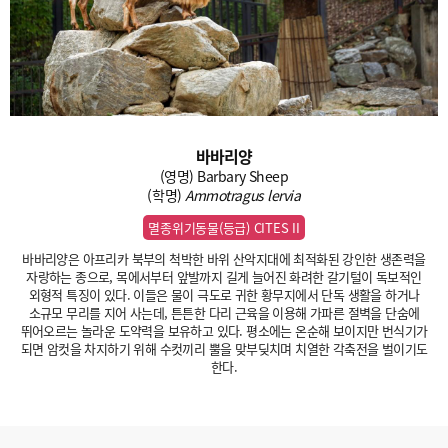
바바리양
(영명) Barbary Sheep
(학명)
Ammotragus lervia
멸종위기동물(등급) CITES II
바바리양은 아프리카 북부의 척박한 바위 산악지대에 최적화된 강인한 생존력을
자랑하는 종으로, 목에서부터 앞발까지 길게 늘어진 화려한 갈기털이 독보적인
외형적 특징이 있다. 이들은 물이 극도로 귀한 황무지에서 단독 생활을 하거나
소규모 무리를 지어 사는데, 튼튼한 다리 근육을 이용해 가파른 절벽을 단숨에
뛰어오르는 놀라운 도약력을 보유하고 있다. 평소에는 온순해 보이지만 번식기가
되면 암컷을 차지하기 위해 수컷끼리 뿔을 맞부딪치며 치열한 각축전을 벌이기도
한다.